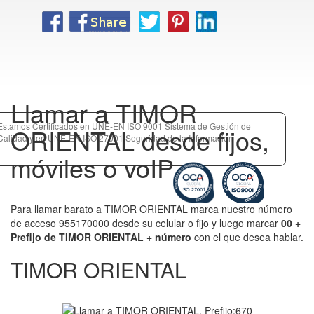
Llamar a TIMOR
Estamos Certificados en UNE-EN ISO 9001 Sistema de Gestión de
ORIENTAL desde fijos,
Calidad y en UNE-EN ISO 27001 Seguridad de la Información
móviles o voIP
Para llamar barato a TIMOR ORIENTAL marca nuestro número
de acceso 955170000 desde su celular o fijo y luego marcar
00 +
Prefijo de TIMOR ORIENTAL + número
con el que desea hablar.
TIMOR ORIENTAL