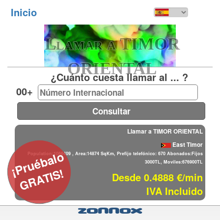
Inicio
Toggl
navig
Llamar a TIMOR
ORIENTAL
¿Cuánto cuesta llamar al ... ?
00+
Llamar a TIMOR ORIENTAL
East Timor
¡Pruébalo
Population:1066409 , Area:14874 SqKm, Prefijo telefónico: 670 Abonados:Fijos
3000TL, Moviles:676900TL
GRATIS!
Desde 0.4888 €/min
IVA Incluido
Zonnox