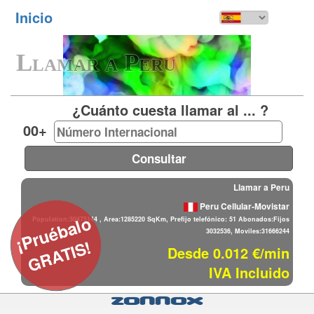
Inicio
Toggl
navig
Llamar a Peru
¿Cuánto cuesta llamar al ... ?
00+
Llamar a Peru
Peru Cellular-Movistar
¡Pruébalo
Population:30475144 , Area:1285220 SqKm, Prefijo telefónico: 51 Abonados:Fijos
3032536, Moviles:31666244
GRATIS!
Desde 0.012 €/min
IVA Incluido
Zonnox