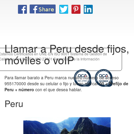
Llamar a Peru desde fijos,
Estamos Certificados en UNE-EN ISO 9001 Sistema de Gestión de
móviles o voIP
Calidad y en UNE-EN ISO 27001 Seguridad de la Información
Para llamar barato a Peru marca nuestro número de acceso
955170000 desde su celular o fijo y luego marcar
00 + Prefijo de
Peru + número
con el que desea hablar.
Peru