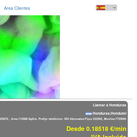
Area Clientes
Llamar a Honduras
Honduras,Hondutel
555072 , Area:112088 SqKm, Prefijo telefónico: 504 Abonados:Fijos 532583, Moviles:7725092
Desde 0.18518 €/min
IVA Incluido