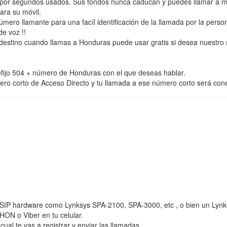
por segundos usados. Sus fondos nunca caducan y puedes llamar a mov
ara su móvil.
ero llamante para una facíl identificación de la llamada por la perso
de voz !!
destino cuando llamas a Honduras puede usar gratis si desea nuestro 
ijo 504 + número de Honduras con el que deseas hablar.
úmero corto de Acceso Directo y tu llamada a ese número corto será co
al SIP hardware como Lynksys SPA-2100, SPA-3000, etc , o bien un Lynk
ON o Viber en tu celular.
 te vas a registrar y enviar las llamadas.