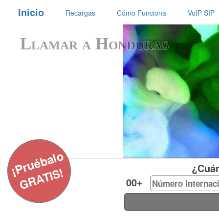
Inicio
Recargas
Cómo Funciona
VoIP SIP
Llamar a Honduras
¡Pruébalo
¿Cuánt
GRATIS!
00+