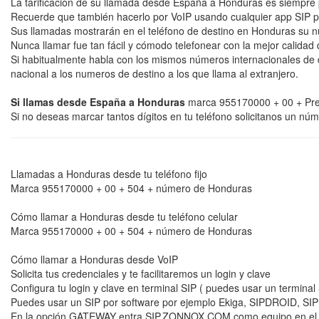
La tarificación de su llamada desde España a Honduras es siempre 
Recuerde que también hacerlo por VoIP usando cualquier app SIP p
Sus llamadas mostrarán en el teléfono de destino en Honduras su núm
Nunca llamar fue tan fácil y cómodo telefonear con la mejor calidad 
Si habitualmente habla con los mismos números internacionales de 
nacional a los numeros de destino a los que llama al extranjero.
Si llamas desde España a Honduras
marca 955170000 + 00 + Pref
Si no deseas marcar tantos dígitos en tu teléfono solicitanos un n
Llamadas a Honduras desde tu teléfono fijo
Marca 955170000 + 00 + 504 + número de Honduras
Cómo llamar a Honduras desde tu teléfono celular
Marca 955170000 + 00 + 504 + número de Honduras
Cómo llamar a Honduras desde VoIP
Solicita tus credenciales y te facilitaremos un login y clave
Configura tu login y clave en terminal SIP ( puedes usar un termin
Puedes usar un SIP por software por ejemplo Ekiga, SIPDROID, SIPH
En la opción GATEWAY entra SIP.ZONNOX.COM como equipo en el cual