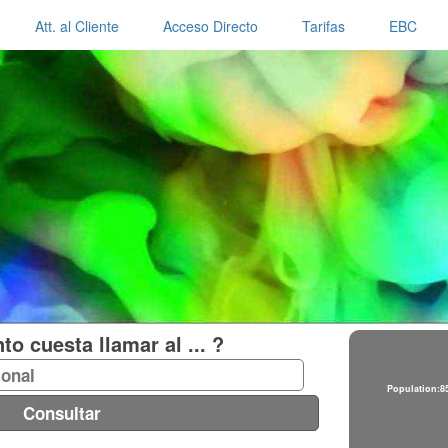
Att. al Cliente
Acceso Directo
Tarifas
EBC
o cuesta llamar al ... ?
Population:8