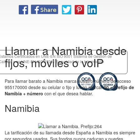
Llamar a Namibia desde
Estamos Certificados en UNE-EN ISO 9001 Sistema de Gestión de
fijos, móviles o voIP
Calidad y en UNE-EN ISO 27001 Seguridad de la Información
Para llamar barato a Namibia marca nuestro número de acceso
955170000 desde su celular o fijo y luego marcar
00 + Prefijo de
Namibia + número
con el que desea hablar.
Namibia
La tarificación de su llamada desde España a Namibia es siempre
por segundos usados. Sus fondos nunca caducan y puedes