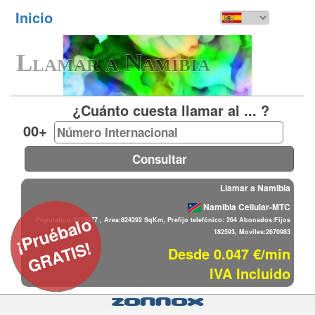
Inicio
Toggl
navig
Llamar a Namibia
¿Cuánto cuesta llamar al ... ?
00+
Llamar a Namibia
Namibia Cellular-MTC
¡Pruébalo
Population:2113077 , Area:824292 SqKm, Prefijo telefónico: 264 Abonados:Fijos
182593, Moviles:2670983
GRATIS!
Desde 0.047 €/min
IVA Incluido
Zonnox