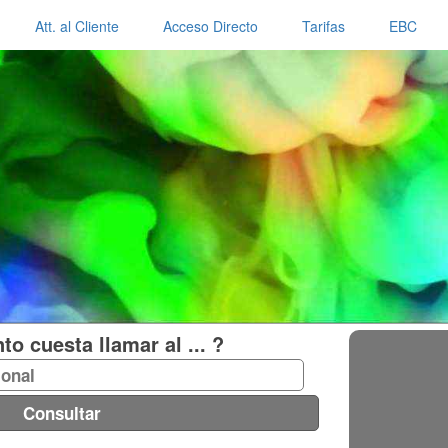
Att. al Cliente
Acceso Directo
Tarifas
EBC
o cuesta llamar al ... ?