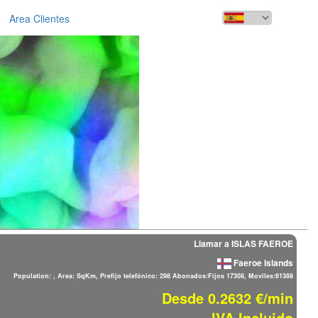
Area Clientes
Llamar a ISLAS FAEROE
Faeroe Islands
Population: , Area: SqKm, Prefijo telefónico: 298 Abonados:Fijos 17308, Moviles:61388
Desde 0.2632 €/min
IVA Incluido