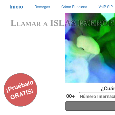
Inicio
Recargas
Cómo Funciona
VoIP SIP
Llamar a ISLAS FAEROE
¡Pruébalo
¿Cuánt
GRATIS!
00+