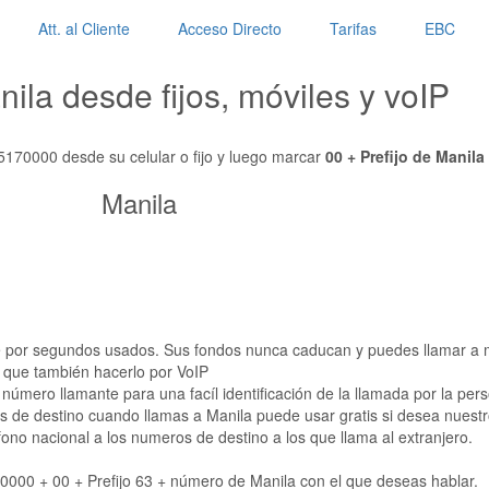
Att. al Cliente
Acceso Directo
Tarifas
EBC
ila desde fijos, móviles y voIP
170000 desde su celular o fijo y luego marcar
00 + Prefijo de Manil
Manila
e por segundos usados. Sus fondos nunca caducan y puedes llamar a mo
que también hacerlo por VoIP
número llamante para una facíl identificación de la llamada por la per
 de destino cuando llamas a Manila puede usar gratis si desea nuestr
no nacional a los numeros de destino a los que llama al extranjero.
00 + 00 + Prefijo 63 + número de Manila con el que deseas hablar.