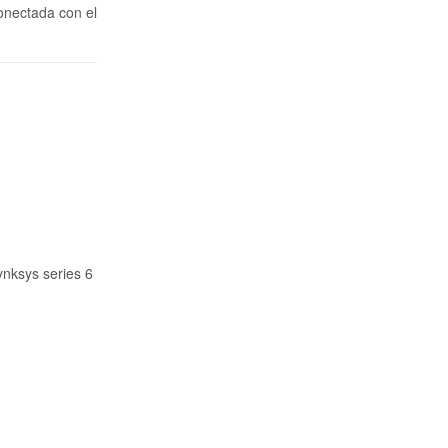
onectada con el
ynksys series 6