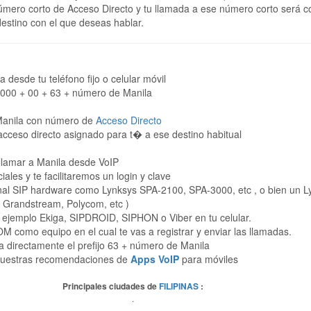
 número corto de Acceso Directo y tu llamada a ese número corto será c
estino con el que deseas hablar.
 desde tu teléfono fijo o celular móvil
00 + 00 + 63 + número de Manila
Manila con número de
Acceso Directo
acceso directo asignado para t� a ese destino habitual
lamar a Manila desde VoIP
ciales y te facilitaremos un login y clave
minal SIP hardware como Lynksys SPA-2100, SPA-3000, etc , o bien un L
o Grandstream, Polycom, etc )
 ejemplo Ekiga, SIPDROID, SIPHON o Viber en tu celular.
omo equipo en el cual te vas a registrar y enviar las llamadas.
a directamente el prefijo 63 + número de Manila
 nuestras recomendaciones de
Apps VoIP
para móviles
Principales ciudades de
FILIPINAS
:
.